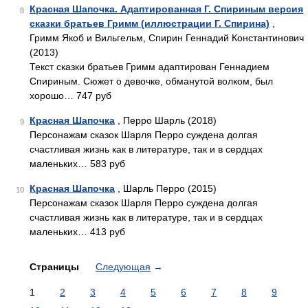
Красная Шапочка. Адаптированная Г. Спириным версия
8
сказки братьев Гримм (иллюстрации Г. Спирина)
,
Гримм Якоб и Вильгельм, Спирин Геннадий Константинович
(2013)
Текст сказки братьев Гримм адаптирован Геннадием
Спириным. Сюжет о девочке, обманутой волком, был
хорошо… 747 руб
Красная Шапочка
, Перро Шарль (2018)
9
Персонажам сказок Шарля Перро суждена долгая
счастливая жизнь как в литературе, так и в сердцах
маленьких… 583 руб
Красная Шапочка
, Шарль Перро (2015)
10
Персонажам сказок Шарля Перро суждена долгая
счастливая жизнь как в литературе, так и в сердцах
маленьких… 413 руб
Страницы
Следующая
→
1
2
3
4
5
6
7
8
9