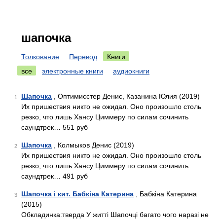
шапочка
Толкование
Перевод
Книги
все
электронные книги
аудиокниги
Шапочка
, Оптимисстер Денис, Казанина Юлия (2019)
1
Их пришествия никто не ожидал. Оно произошло столь
резко, что лишь Хансу Циммеру по силам сочинить
саундтрек… 551 руб
Шапочка
, Колмыков Денис (2019)
2
Их пришествия никто не ожидал. Оно произошло столь
резко, что лишь Хансу Циммеру по силам сочинить
саундтрек… 491 руб
Шапочка і кит. Бабкіна Катерина
, Бабкіна Катерина
3
(2015)
Обкладинка:тверда У житті Шапочці багато чого наразі не