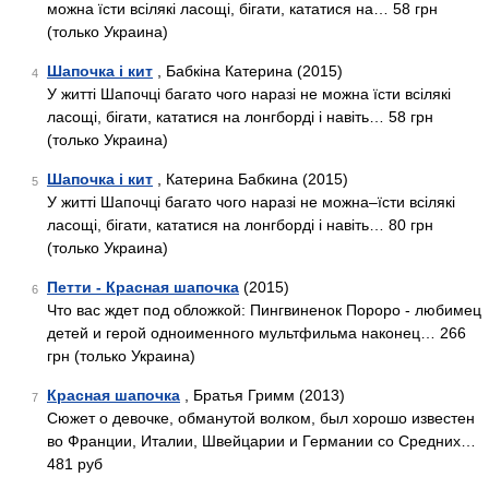
можна їсти всілякі ласощі, бігати, кататися на… 58 грн
(только Украина)
Шапочка і кит
, Бабкіна Катерина (2015)
4
У житті Шапочці багато чого наразі не можна їсти всілякі
ласощі, бігати, кататися на лонгборді і навіть… 58 грн
(только Украина)
Шапочка і кит
, Катерина Бабкина (2015)
5
У житті Шапочці багато чого наразі не можна–їсти всілякі
ласощі, бігати, кататися на лонгборді і навіть… 80 грн
(только Украина)
Петти - Красная шапочка
(2015)
6
Что вас ждет под обложкой: Пингвиненок Пороро - любимец
детей и герой одноименного мультфильма наконец… 266
грн (только Украина)
Красная шапочка
, Братья Гримм (2013)
7
Сюжет о девочке, обманутой волком, был хорошо известен
во Франции, Италии, Швейцарии и Германии со Средних…
481 руб